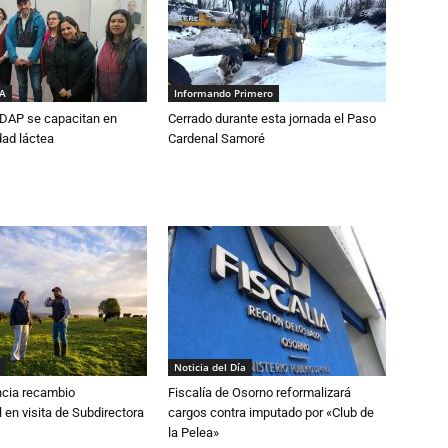
IA
Informando Primero
DAP se capacitan en
Cerrado durante esta jornada el Paso
dad láctea
Cardenal Samoré
Noticia del Día
cia recambio
Fiscalía de Osorno reformalizará
 en visita de Subdirectora
cargos contra imputado por «Club de
la Pelea»