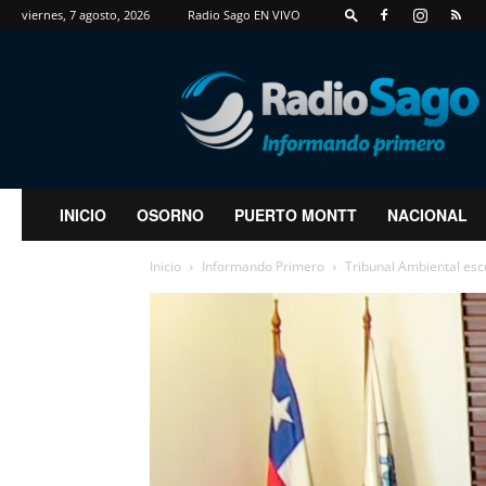
viernes, 7 agosto, 2026
Radio Sago EN VIVO
RadioSago
INICIO
OSORNO
PUERTO MONTT
NACIONAL
Inicio
Informando Primero
Tribunal Ambiental esc