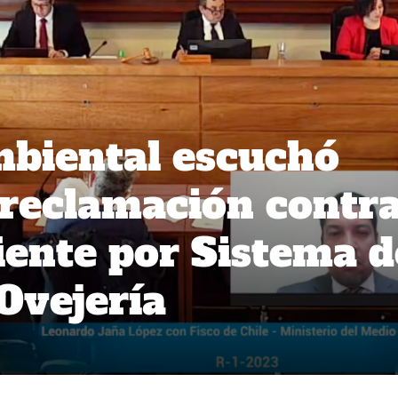
mbiental escuchó
 reclamación contr
ente por Sistema d
Ovejería