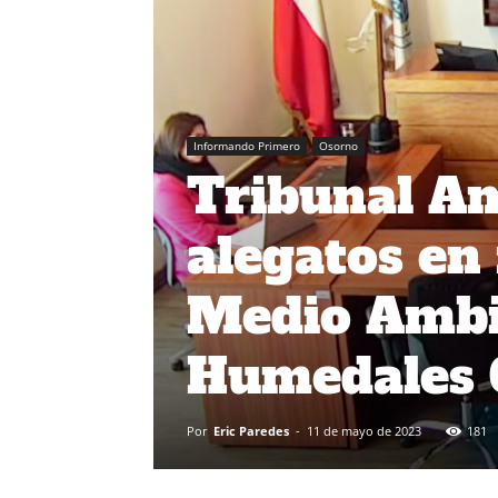
Informando Primero
Osorno
Tribunal A
alegatos en
Medio Ambi
Humedales 
Por
Eric Paredes
-
11 de mayo de 2023
181