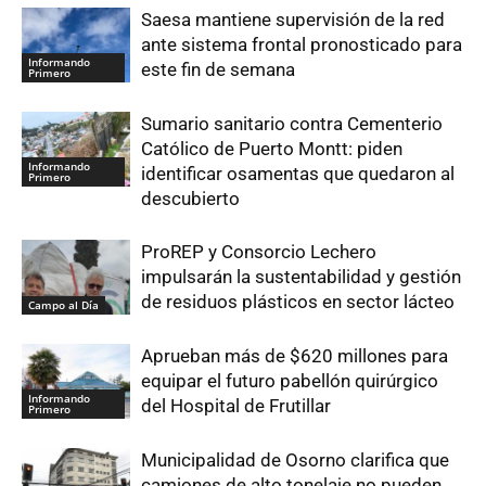
Saesa mantiene supervisión de la red
ante sistema frontal pronosticado para
Informando
este fin de semana
Primero
Sumario sanitario contra Cementerio
Católico de Puerto Montt: piden
Informando
identificar osamentas que quedaron al
Primero
descubierto
ProREP y Consorcio Lechero
impulsarán la sustentabilidad y gestión
de residuos plásticos en sector lácteo
Campo al Día
Aprueban más de $620 millones para
equipar el futuro pabellón quirúrgico
Informando
del Hospital de Frutillar
Primero
Municipalidad de Osorno clarifica que
camiones de alto tonelaje no pueden