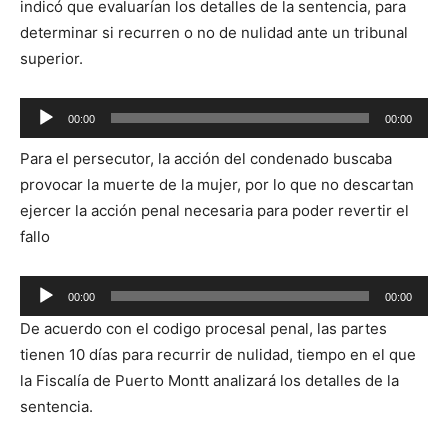
indicó que evaluarían los detalles de la sentencia, para
determinar si recurren o no de nulidad ante un tribunal
superior.
Reproductor
00:00
00:00
de
Para el persecutor, la acción del condenado buscaba
audio
provocar la muerte de la mujer, por lo que no descartan
ejercer la acción penal necesaria para poder revertir el
fallo
Reproductor
00:00
00:00
de
De acuerdo con el codigo procesal penal, las partes
audio
tienen 10 días para recurrir de nulidad, tiempo en el que
la Fiscalía de Puerto Montt analizará los detalles de la
sentencia.