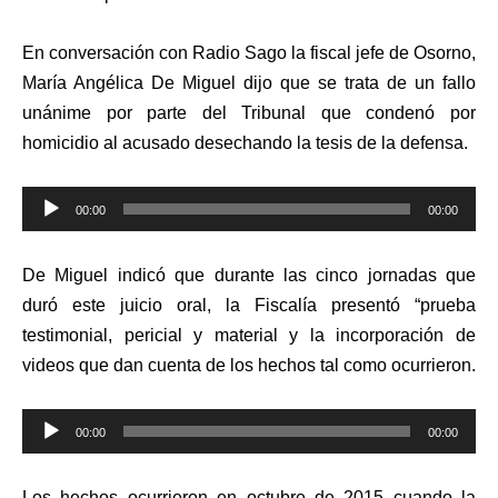
En conversación con Radio Sago la fiscal jefe de Osorno,
María Angélica De Miguel dijo que se trata de un fallo
unánime por parte del Tribunal que condenó por
homicidio al acusado desechando la tesis de la defensa.
Reproductor
00:00
00:00
de
audio
De Miguel indicó que durante las cinco jornadas que
duró este juicio oral, la Fiscalía presentó “prueba
testimonial, pericial y material y la incorporación de
videos que dan cuenta de los hechos tal como ocurrieron.
Reproductor
00:00
00:00
de
audio
Los hechos ocurrieron en octubre de 2015 cuando la