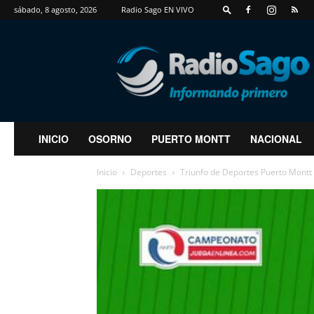
sábado, 8 agosto, 2026
Radio Sago EN VIVO
RadioSago
INICIO
OSORNO
PUERTO MONTT
NACIONAL
Inicio
Deportes
Triunfo de Deportes Puerto Montt 