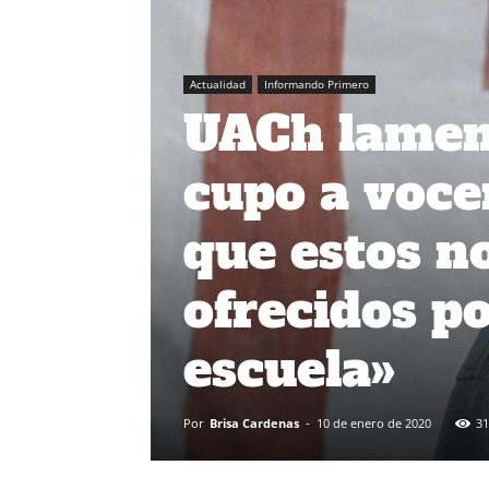
Actualidad
Informando Primero
UACh lamen
cupo a voce
que estos n
ofrecidos po
escuela»
Por
Brisa Cardenas
-
10 de enero de 2020
31