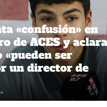
ta «confusión» en
ro de ACES y aclar
o «pueden ser
r un director de
18