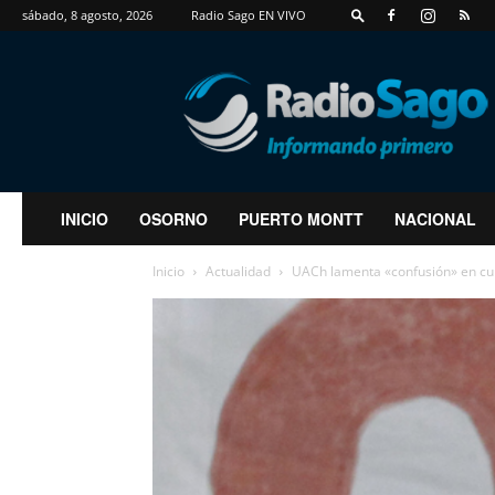
sábado, 8 agosto, 2026
Radio Sago EN VIVO
RadioSago
INICIO
OSORNO
PUERTO MONTT
NACIONAL
Inicio
Actualidad
UACh lamenta «confusión» en cup