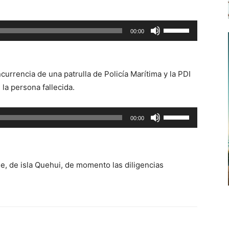
Utiliza
00:00
las
teclas
de
ncurrencia de una patrulla de Policía Marítima y la PDI
flecha
 la persona fallecida.
arriba/abajo
para
Utiliza
00:00
aumentar
las
o
teclas
disminuir
de
el
e, de isla Quehui, de momento las diligencias
flecha
volumen.
arriba/abajo
para
aumentar
o