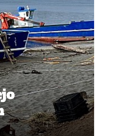
ejo
n