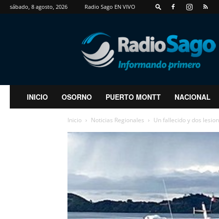
sábado, 8 agosto, 2026
Radio Sago EN VIVO
RadioSago
INICIO
OSORNO
PUERTO MONTT
NACIONAL
Inicio
Noticias Regionales
Un fallecido y dos lesi