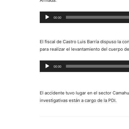
Armada.
Reproductor
00:00
de
audio
El fiscal de Castro Luis Barría dispuso la co
para realizar el levantamiento del cuerpo de
Reproductor
00:00
de
audio
El accidente tuvo lugar en el sector Camahu
investigativas están a cargo de la PDI.