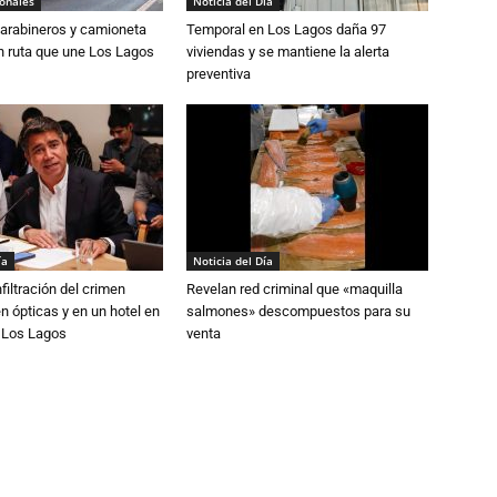
ionales
Noticia del Día
Carabineros y camioneta
Temporal en Los Lagos daña 97
n ruta que une Los Lagos
viviendas y se mantiene la alerta
preventiva
ía
Noticia del Día
filtración del crimen
Revelan red criminal que «maquilla
n ópticas y en un hotel en
salmones» descompuestos para su
e Los Lagos
venta