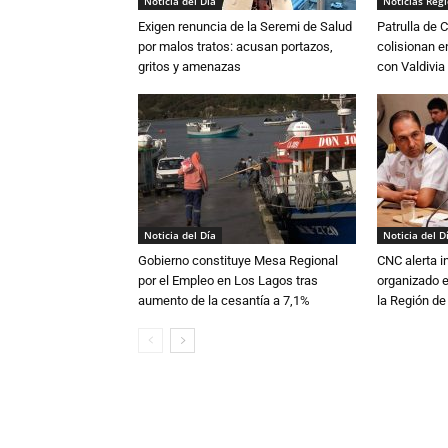
Noticia del Día
Noticias Reg
Exigen renuncia de la Seremi de Salud
Patrulla de 
por malos tratos: acusan portazos,
colisionan e
gritos y amenazas
con Valdivia
Noticia del Día
Noticia del D
Gobierno constituye Mesa Regional
CNC alerta in
por el Empleo en Los Lagos tras
organizado e
aumento de la cesantía a 7,1%
la Región d