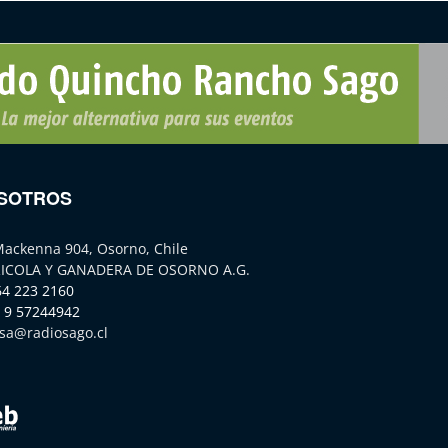
SOTROS
Mackenna 904, Osorno, Chile
ICOLA Y GANADERA DE OSORNO A.G.
64 223 2160
 9 57244942
sa@radiosago.cl