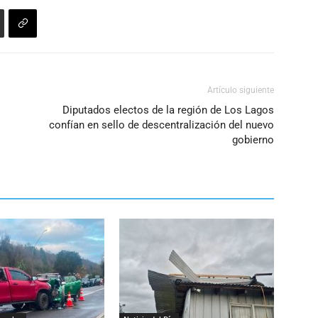
disminuir
el
volumen.
Artículo siguiente
Diputados electos de la región de Los Lagos
confían en sello de descentralización del nuevo
gobierno