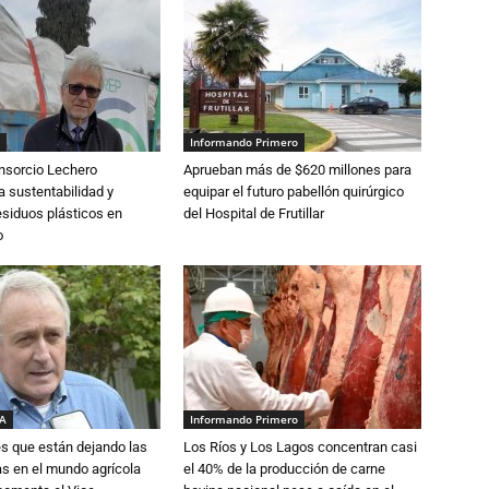
Informando Primero
nsorcio Lechero
Aprueban más de $620 millones para
a sustentabilidad y
equipar el futuro pabellón quirúrgico
esiduos plásticos en
del Hospital de Frutillar
o
IA
Informando Primero
s que están dejando las
Los Ríos y Los Lagos concentran casi
ias en el mundo agrícola
el 40% de la producción de carne