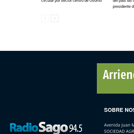
circular por sector centro de Osorno
del país las
presidente d
SOBRE NO
Avenida Juan 
SOCIEDAD AGR