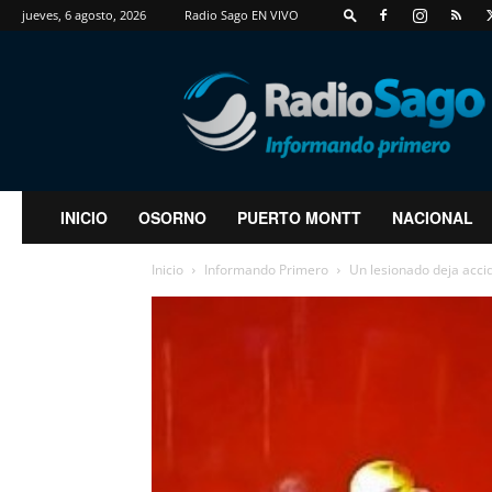
jueves, 6 agosto, 2026
Radio Sago EN VIVO
RadioSago
INICIO
OSORNO
PUERTO MONTT
NACIONAL
Inicio
Informando Primero
Un lesionado deja acci