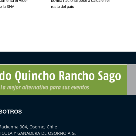
 comenta el Vice-
bovina nacional pese a caída en el
e la SNA
resto del país
SOTROS
Mackenna 904, Osorno, Chile
ICOLA Y GANADERA DE OSORNO A.G.