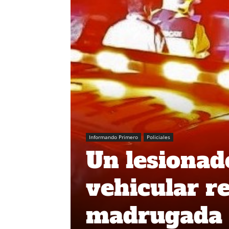
Informando Primero
Policiales
Un lesionad
vehicular r
madrugada 