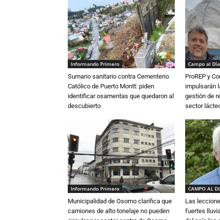
Informando Primero
Campo al Día
Sumario sanitario contra Cementerio
ProREP y Co
Católico de Puerto Montt: piden
impulsarán l
identificar osamentas que quedaron al
gestión de r
descubierto
sector lácte
Informando Primero
CAMPO AL D
Municipalidad de Osorno clarifica que
Las leccione
camiones de alto tonelaje no pueden
fuertes lluv