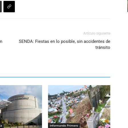
disminuir
el
volumen.
Artículo siguiente
un
SENDA: Fiestas en lo posible, sin accidentes de
tránsito
ía
Informando Primero