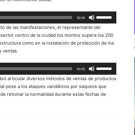
Utiliza
00:00
las
o de las manifestaciones, el representante del
teclas
 sector centro de la ciudad los montos supera los 200
de
estructura como en la instalación de protección de los
flecha
s ventas.
arriba/abajo
para
Utiliza
00:00
aumentar
las
o
bió articular diversos métodos de ventas de productos
teclas
disminuir
al pese a los ataques vandálicos por saqueos que
de
el
 de retomar la normalidad durante estas fechas de
flecha
volumen.
arriba/abajo
para
aumentar
o