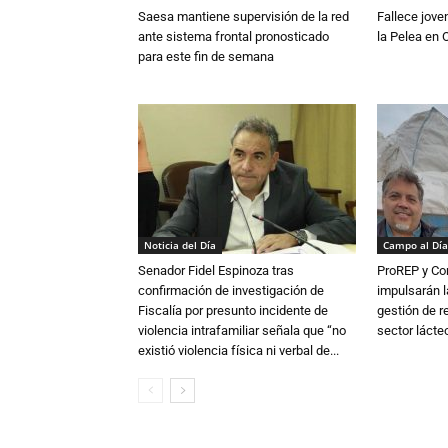
Saesa mantiene supervisión de la red
Fallece jove
ante sistema frontal pronosticado
la Pelea en 
para este fin de semana
Noticia del Día
Campo al Día
Senador Fidel Espinoza tras
ProREP y Co
confirmación de investigación de
impulsarán l
Fiscalía por presunto incidente de
gestión de r
violencia intrafamiliar señala que “no
sector lácte
existió violencia física ni verbal de...