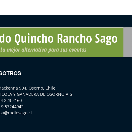
SOTROS
Mackenna 904, Osorno, Chile
ICOLA Y GANADERA DE OSORNO A.G.
64 223 2160
 9 57244942
sa@radiosago.cl