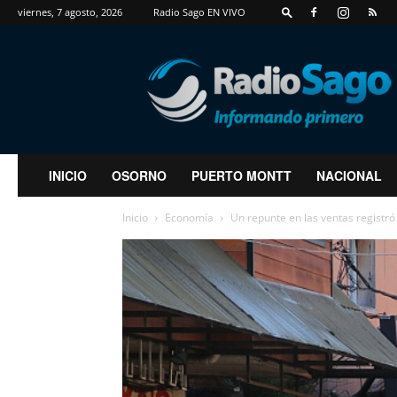
viernes, 7 agosto, 2026
Radio Sago EN VIVO
RadioSago
INICIO
OSORNO
PUERTO MONTT
NACIONAL
Inicio
Economía
Un repunte en las ventas registró 