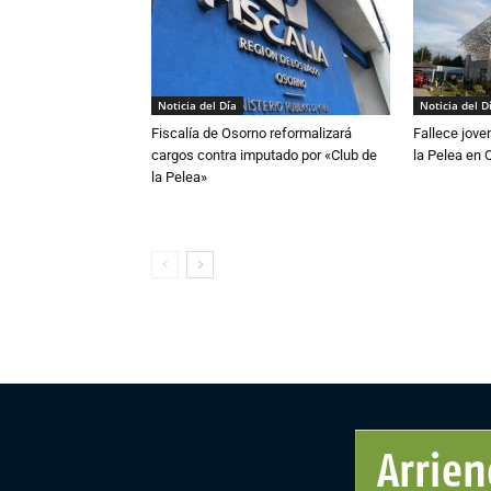
Noticia del Día
Noticia del D
Fiscalía de Osorno reformalizará
Fallece jove
cargos contra imputado por «Club de
la Pelea en 
la Pelea»