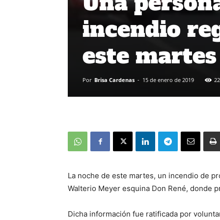
Una persona
incendio re
este martes
Por
Brisa Cardenas
-
15 de enero de 2019
22
La noche de este martes, un incendio de pro
Walterio Meyer esquina Don René, donde pr
Dicha información fue ratificada por volu