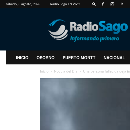
sábado, 8 agosto, 2026
Radio Sago EN VIVO
RadioSago
INICIO
OSORNO
PUERTO MONTT
NACIONAL
Inicio
Noticia del Día
Una persona fallecida deja in