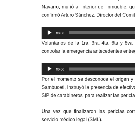
Navarro, murió al interior del inmueble,
confirmó Arturo Sánchez, Director del Comi
Reproductor
00:00
de
Voluntarios de la 1ra, 3ra, 4ta, 6ta y 8
audio
controlar la emergencia antecedentes entr
Reproductor
00:00
de
Por el momento se desconoce el origen y c
audio
Sambuceti, instruyó la presencia de efectivo
SIP de carabineros para realizar las perici
Una vez que finalizaron las pericias cor
servicio médico legal (SML).