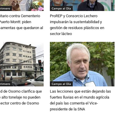
Primero
Campo al Día
tario contra Cementerio
ProREP y Consorcio Lechero
Puerto Montt: piden
impulsarán la sustentabilidad y
osamentas que quedaron al
gestión de residuos plásticos en
sector lácteo
Primero
Campo al Día
d de Osorno clarifica que
Las lecciones que están dejando las
alto tonelaje no pueden
fuertes lluvias en el mundo agrícola
 sector centro de Osorno
del país las comenta el Vice-
presidente de la SNA