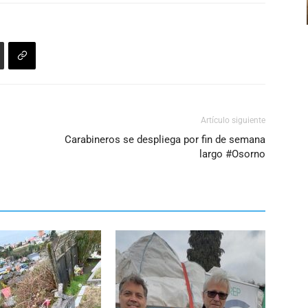
disminuir
el
volumen.
Artículo siguiente
Carabineros se despliega por fin de semana
largo #Osorno