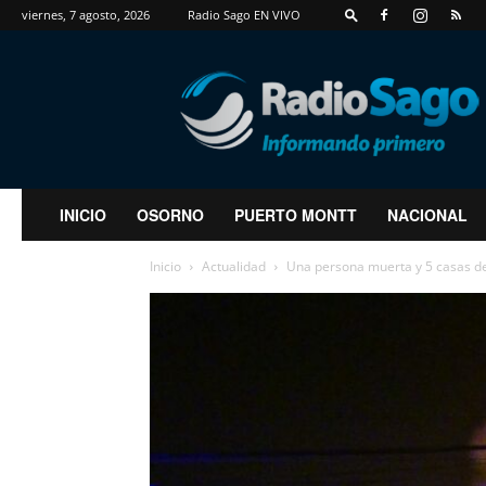
viernes, 7 agosto, 2026
Radio Sago EN VIVO
RadioSago
INICIO
OSORNO
PUERTO MONTT
NACIONAL
Inicio
Actualidad
Una persona muerta y 5 casas de