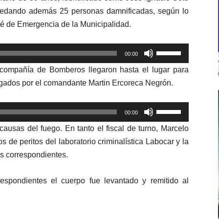
 quedando además 25 personas damnificadas, según lo
té de Emergencia de la Municipalidad.
Utiliza
00:00
las
va compañía de Bomberos llegaron hasta el lugar para
teclas
egados por el comandante Martin Ercoreca Negrón.
de
flecha
Utiliza
arriba/abajo
00:00
las
para
ausas del fuego. En tanto el fiscal de turno, Marcelo
teclas
aumentar
s de peritos del laboratorio criminalística Labocar y la
de
o
as correspondientes.
flecha
disminuir
arriba/abajo
el
respondientes el cuerpo fue levantado y remitido al
para
volumen.
aumentar
o