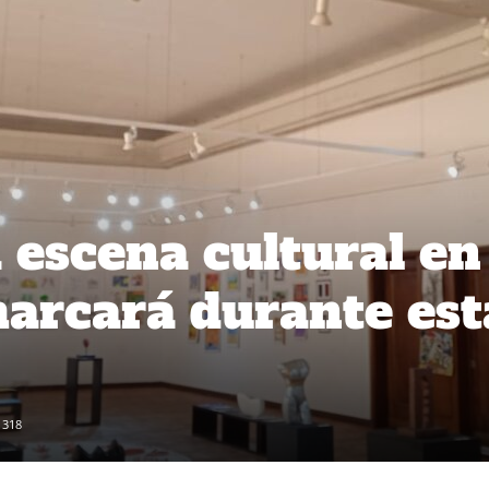
 escena cultural en
arcará durante est
318