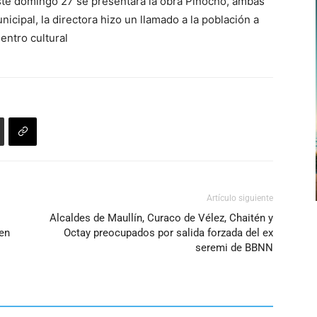
ste domingo 27 se presentará la obra Pinocho, ambas
de
disminuir
nicipal, la directora hizo un llamado a la población a
flecha
el
entro cultural
arriba/abajo
volumen.
para
aumentar
o
disminuir
el
volumen.
Artículo siguiente
Alcaldes de Maullín, Curaco de Vélez, Chaitén y
 en
Octay preocupados por salida forzada del ex
seremi de BBNN