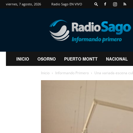
viernes, 7 agosto, 2026
Radio Sago EN VIVO
RadioSago
INICIO
OSORNO
PUERTO MONTT
NACIONAL
Inicio
Informando Primero
Una variada escena cu