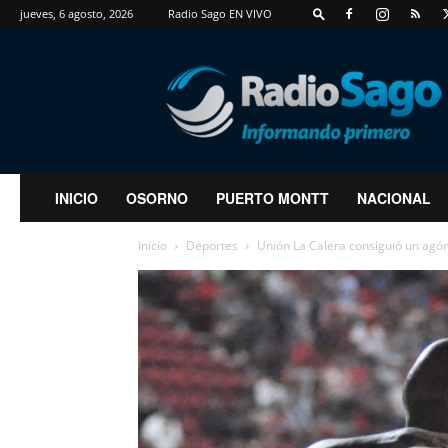
jueves, 6 agosto, 2026
Radio Sago EN VIVO
RadioSago
INICIO
OSORNO
PUERTO MONTT
NACIONAL
Inicio
Deportes
Unión La Calera consiguió un agón