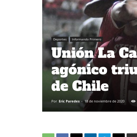
Deportes
Informando Primero
Unión La Ca
agónico tri
de Chile
Por
Eric Paredes
-
18 de noviembre de 2020