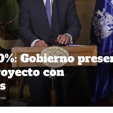
10%: Gobierno prese
royecto con
s
1655