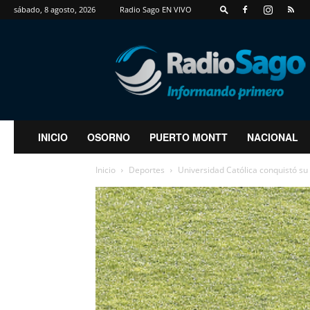
sábado, 8 agosto, 2026
Radio Sago EN VIVO
RadioSago
INICIO
OSORNO
PUERTO MONTT
NACIONAL
Inicio
Deportes
Universidad Católica conquistó s