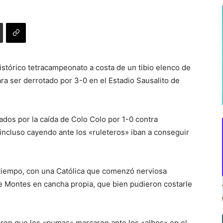
istórico tetracampeonato a costa de un tibio elenco de
ra ser derrotado por 3-0 en el Estadio Sausalito de
dos por la caída de Colo Colo por 1-0 contra
 incluso cayendo ante los «ruleteros» iban a conseguir
r tiempo, con una Católica que comenzó nerviosa
e Montes en cancha propia, que bien pudieron costarle
aron que los «pumas» marcaron ante los «albos» en el