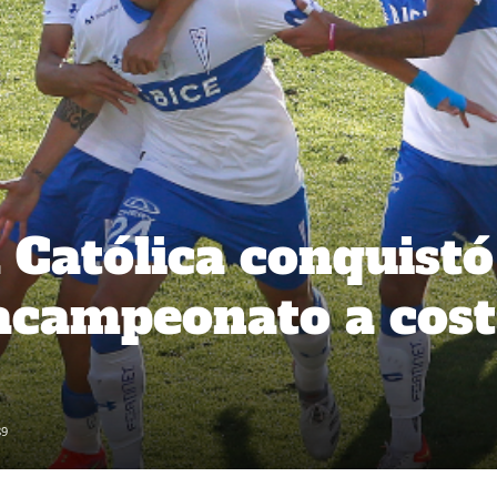
 Católica conquistó
acampeonato a cos
89