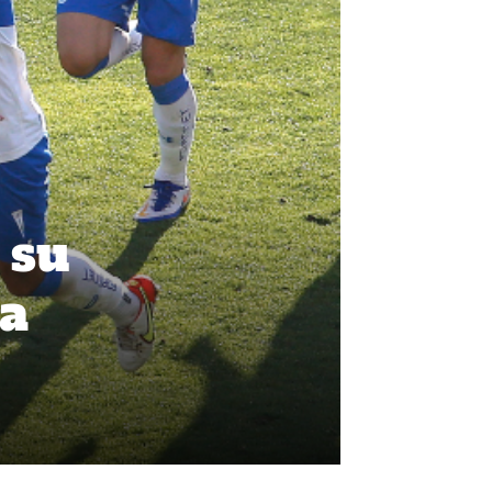
 su
ta