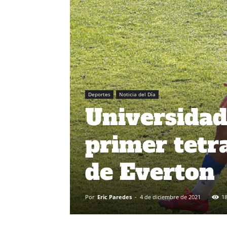
Deportes
Noticia del Día
Universidad
primer tetr
de Everton
Por
Eric Paredes
-
4 de diciembre de 2021
1