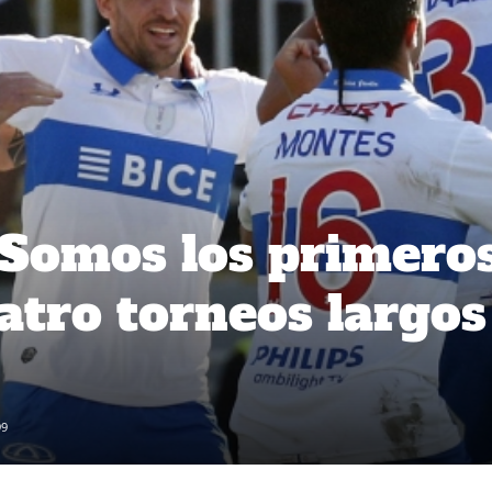
 Somos los primero
atro torneos largos
99