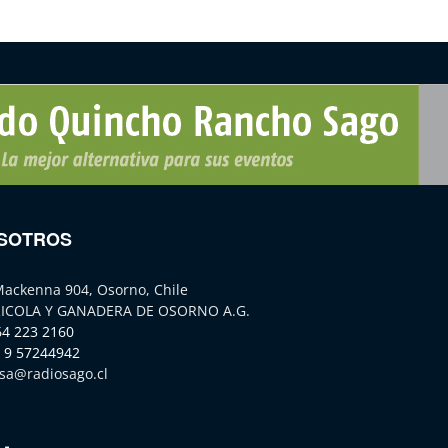
SOTROS
Mackenna 904, Osorno, Chile
ICOLA Y GANADERA DE OSORNO A.G.
64 223 2160
 9 57244942
sa@radiosago.cl