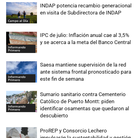
INDAP potencia recambio generacional
en visita de Subdirectora de INDAP
Campo al Día
IPC de julio: Inflación anual cae al 3,5%
y se acerca a la meta del Banco Central
Informando
Primero
Saesa mantiene supervisión de la red
ante sistema frontal pronosticado para
Informando
este fin de semana
Primero
Sumario sanitario contra Cementerio
Católico de Puerto Montt: piden
Informando
identificar osamentas que quedaron al
Primero
descubierto
ProREP y Consorcio Lechero
impulsarán la sustentabilidad y gestión