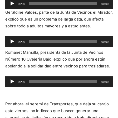
Reproductor
00:00
00:00
de
Geraldine Valdés, parte de la Junta de Vecinos el Mirador,
audio
explicó que es un problema de larga data, que afecta
sobre todo a adultos mayores y a estudiantes.
Reproductor
00:00
00:00
de
Romanet Mansilla, presidenta de la Junta de Vecinos
audio
Número 10 Ovejería Bajo, explicó que por ahora están
apelando a la solidaridad entre vecinos para trasladarse.
Reproductor
00:00
00:00
de
audio
Por ahora, el seremi de Transportes, que deja su carajo
este viernes, ha indicado que buscan generar una
alternativa de licitación de recorrido o trato directo para