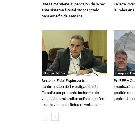
Saesa mantiene supervisión de la red
Fallece jove
ante sistema frontal pronosticado
la Pelea en 
para este fin de semana
Noticia del Día
Campo al Día
Senador Fidel Espinoza tras
ProREP y Co
confirmación de investigación de
impulsarán l
Fiscalía por presunto incidente de
gestión de r
violencia intrafamiliar señala que “no
sector lácte
existió violencia física ni verbal de...