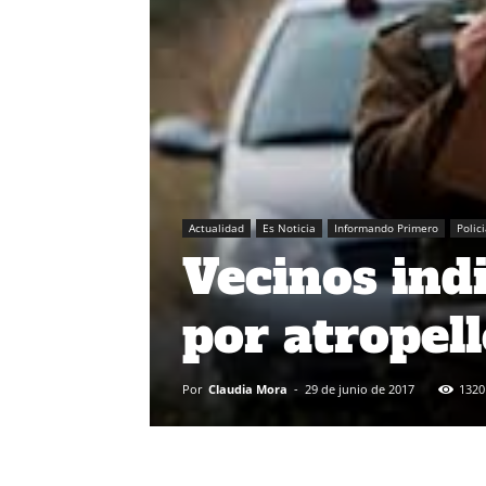
Actualidad
Es Noticia
Informando Primero
Polic
Vecinos ind
por atropel
Por
Claudia Mora
-
29 de junio de 2017
1320