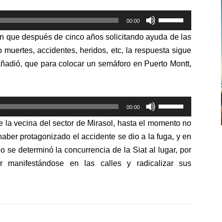
Utiliza
00:00
las
ión que después de cinco años solicitando ayuda de las
teclas
 muertes, accidentes, heridos, etc, la respuesta sigue
de
añadió, que para colocar un semáforo en Puerto Montt,
flecha
arriba/abajo
para
Utiliza
aumentar
00:00
las
o
e la vecina del sector de Mirasol, hasta el momento no
teclas
disminuir
aber protagonizado el accidente se dio a la fuga, y en
de
el
se determinó la concurrencia de la Siat al lugar, por
flecha
volumen.
r manifestándose en las calles y radicalizar sus
arriba/abajo
para
aumentar
o
disminuir