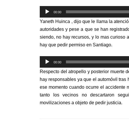
Reproductor
00:00
de
Yaneth Huinca , dijo que le llama la atenc
audio
autoridades y pese a que se han registrado
siendo, no hay recursos, y lo mas curioso 
hay que pedir permiso en Santiago.
Reproductor
00:00
de
Respecto del atropello y posterior muerte d
audio
hay responsables ya que el automóvil tras h
ese momento cuando ocurre el accidente no 
tanto los vecinos no descartaron segui
movilizaciones a objeto de pedir justicia.