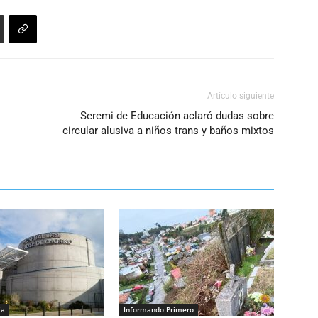
el
volumen.
Artículo siguiente
Seremi de Educación aclaró dudas sobre
circular alusiva a niños trans y baños mixtos
ía
Informando Primero