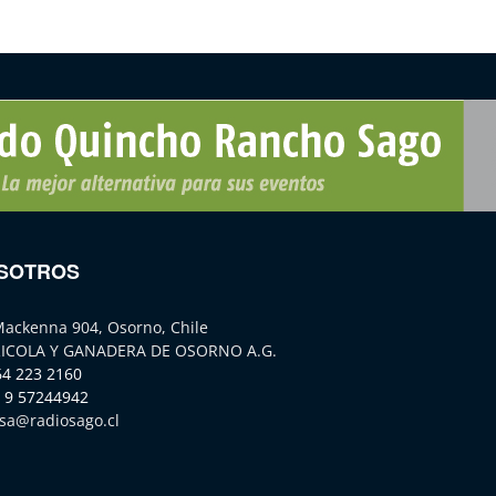
SOTROS
Mackenna 904, Osorno, Chile
ICOLA Y GANADERA DE OSORNO A.G.
64 223 2160
 9 57244942
sa@radiosago.cl