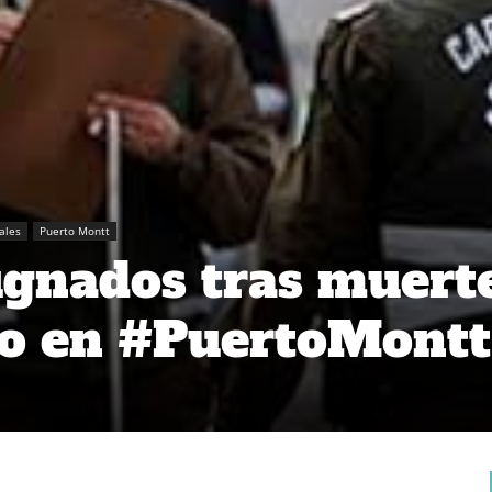
iales
Puerto Montt
ignados tras muert
lo en #PuertoMontt