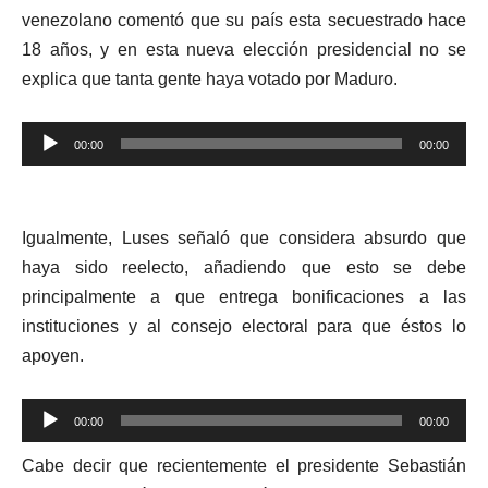
venezolano comentó que su país esta secuestrado hace
18 años, y en esta nueva elección presidencial no se
explica que tanta gente haya votado por Maduro.
Reproductor
00:00
00:00
de
audio
Igualmente, Luses señaló que considera absurdo que
haya sido reelecto, añadiendo que esto se debe
principalmente a que entrega bonificaciones a las
instituciones y al consejo electoral para que éstos lo
apoyen.
Reproductor
00:00
00:00
de
Cabe decir que recientemente el presidente Sebastián
audio