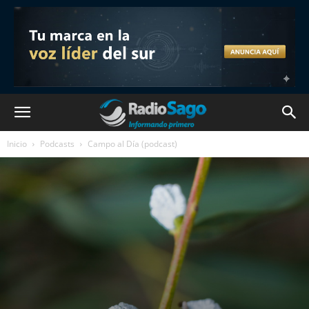
Inicio
Podcasts
Campo al Día (podcast)