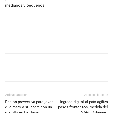
medianos y pequeños.
Artículo anterior
Artículo siguiente
Prisión preventiva para joven
Ingreso digital al país agiliza
que mató a su padre con un
pasos fronterizos, medida del
martillo en La Unión
SAG y Aduanas.