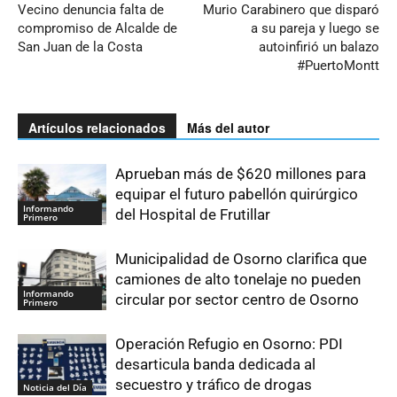
Vecino denuncia falta de
Murio Carabinero que disparó
compromiso de Alcalde de
a su pareja y luego se
San Juan de la Costa
autoinfirió un balazo
#PuertoMontt
Artículos relacionados
Más del autor
Aprueban más de $620 millones para
equipar el futuro pabellón quirúrgico
Informando
del Hospital de Frutillar
Primero
Municipalidad de Osorno clarifica que
camiones de alto tonelaje no pueden
Informando
circular por sector centro de Osorno
Primero
Operación Refugio en Osorno: PDI
desarticula banda dedicada al
secuestro y tráfico de drogas
Noticia del Día