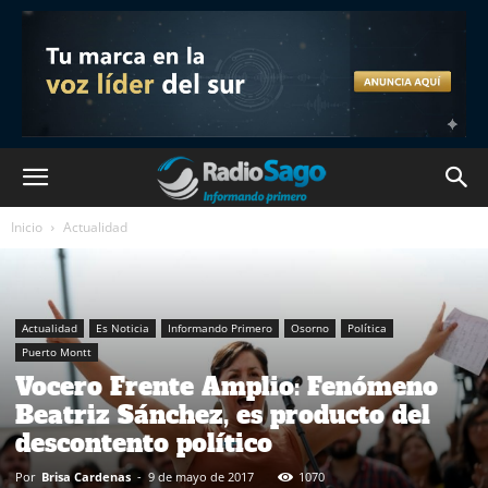
Inicio
Actualidad
Actualidad
Es Noticia
Informando Primero
Osorno
Política
Puerto Montt
Vocero Frente Amplio: Fenómeno
Beatriz Sánchez, es producto del
descontento político
Por
Brisa Cardenas
-
9 de mayo de 2017
1070