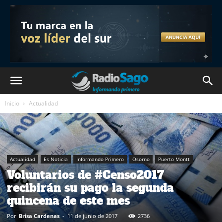
Inicio
Actualidad
Actualidad
Es Noticia
Informando Primero
Osorno
Puerto Montt
Voluntarios de #Censo2017
recibirán su pago la segunda
quincena de este mes
Por
Brisa Cardenas
-
11 de junio de 2017
2736