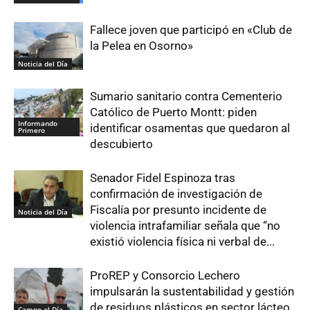
Fallece joven que participó en «Club de
la Pelea en Osorno»
Noticia del Día
Sumario sanitario contra Cementerio
Católico de Puerto Montt: piden
Informando
identificar osamentas que quedaron al
Primero
descubierto
Senador Fidel Espinoza tras
confirmación de investigación de
Fiscalía por presunto incidente de
Noticia del Día
violencia intrafamiliar señala que “no
existió violencia física ni verbal de...
ProREP y Consorcio Lechero
impulsarán la sustentabilidad y gestión
de residuos plásticos en sector lácteo
Campo al Día