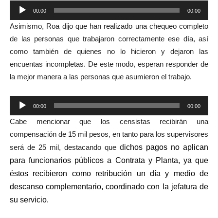
Reproductor
00:00
00:00
de
Asimismo, Roa dijo que han realizado una chequeo completo
audio
de las personas que trabajaron correctamente ese día, así
como también de quienes no lo hicieron y dejaron las
encuentas incompletas. De este modo, esperan responder de
la mejor manera a las personas que asumieron el trabajo.
Reproductor
00:00
00:00
de
Cabe mencionar que los censistas recibirán una
audio
compensación de 15 mil pesos, en tanto para los supervisores
será de 25 mil, destacando que
d
ichos pagos no aplican
para funcionarios públicos a Contrata y Planta, ya que
é
stos recibieron como retribución
un día y medio de
descanso complementario, coordinado con la jefatura de
su servicio
.