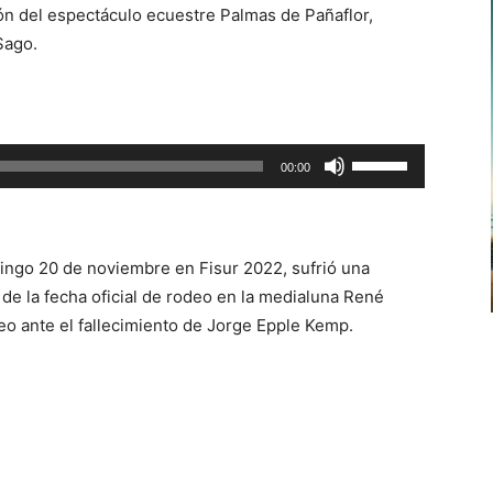
ón del espectáculo ecuestre Palmas de Pañaflor,
arriba/abajo
Sago.
para
aumentar
o
disminuir
Utiliza
00:00
el
las
volumen.
teclas
de
ingo 20 de noviembre en Fisur 2022, sufrió una
flecha
 de la fecha oficial de rodeo en la medialuna René
arriba/abajo
o ante el fallecimiento de Jorge Epple Kemp.
para
aumentar
o
disminuir
el
volumen.