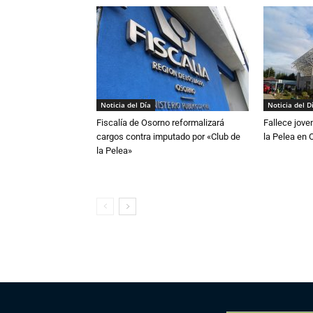
Noticia del Día
Noticia del D
Fiscalía de Osorno reformalizará
Fallece jove
cargos contra imputado por «Club de
la Pelea en 
la Pelea»