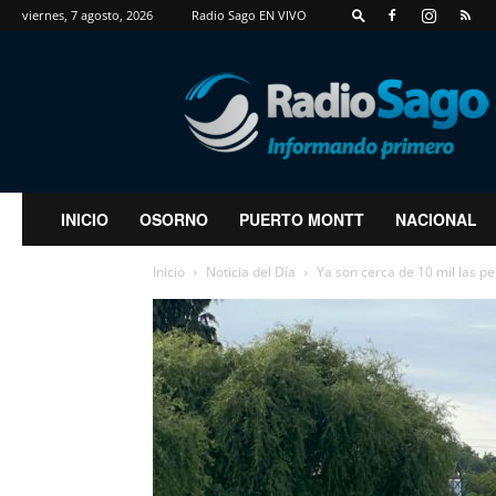
viernes, 7 agosto, 2026
Radio Sago EN VIVO
RadioSago
INICIO
OSORNO
PUERTO MONTT
NACIONAL
Inicio
Noticia del Día
Ya son cerca de 10 mil las pe