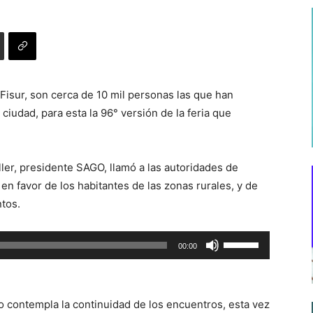
Fisur, son cerca de 10 mil personas las que han
 ciudad, para esta la 96° versión de la feria que
ler, presidente SAGO, llamó a las autoridades de
 en favor de los habitantes de las zonas rurales, y de
ntos.
Utiliza
00:00
las
teclas
de
o contempla la continuidad de los encuentros, esta vez
flecha