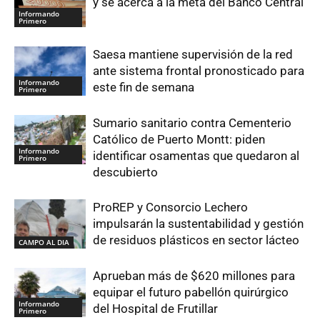
y se acerca a la meta del Banco Central
Informando
Primero
Saesa mantiene supervisión de la red
ante sistema frontal pronosticado para
Informando
este fin de semana
Primero
Sumario sanitario contra Cementerio
Católico de Puerto Montt: piden
Informando
identificar osamentas que quedaron al
Primero
descubierto
ProREP y Consorcio Lechero
impulsarán la sustentabilidad y gestión
de residuos plásticos en sector lácteo
CAMPO AL DIA
Aprueban más de $620 millones para
equipar el futuro pabellón quirúrgico
Informando
del Hospital de Frutillar
Primero