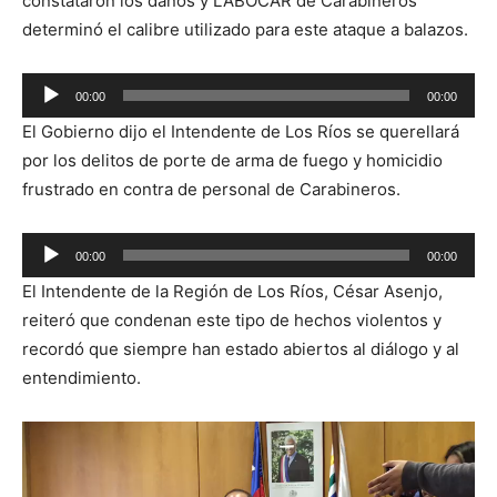
constataron los daños y LABOCAR de Carabineros
determinó el calibre utilizado para este ataque a balazos.
Reproductor
00:00
00:00
de
El Gobierno dijo el Intendente de Los Ríos se querellará
audio
por los delitos de porte de arma de fuego y homicidio
frustrado en contra de personal de Carabineros.
Reproductor
00:00
00:00
de
El Intendente de la Región de Los Ríos, César Asenjo,
audio
reiteró que condenan este tipo de hechos violentos y
recordó que siempre han estado abiertos al diálogo y al
entendimiento.
Reproductor
de
vídeo