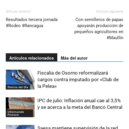
Artículo anterior
Artículo siguiente
Resultados tercera jornada
Con semilleros de papas
#Rodeo #Rancagua
apoyarán producción de
pequeños agricultores en
#Maullín
Artículos relacionados
Más del autor
Fiscalía de Osorno reformalizará
cargos contra imputado por «Club de
la Pelea»
Noticia del Día
IPC de julio: Inflación anual cae al 3,5%
y se acerca a la meta del Banco Central
Informando
Primero
Saesa mantiene supervisión de la red