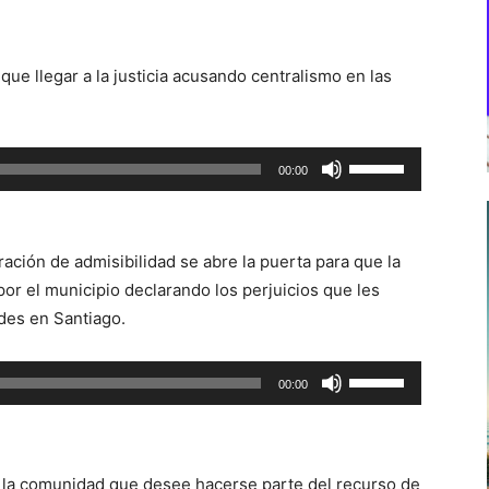
ue llegar a la justicia acusando centralismo en las
Utiliza
00:00
las
teclas
de
ración de admisibilidad se abre la puerta para que la
flecha
r el municipio declarando los perjuicios que les
arriba/abajo
des en Santiago.
para
aumentar
Utiliza
00:00
o
las
disminuir
teclas
el
de
volumen.
e la comunidad que desee hacerse parte del recurso de
flecha