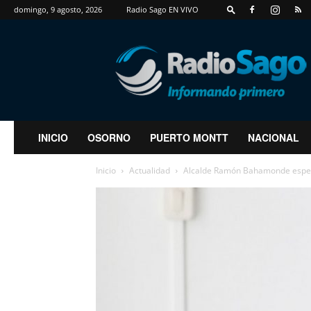
domingo, 9 agosto, 2026
Radio Sago EN VIVO
RadioSago
INICIO
OSORNO
PUERTO MONTT
NACIONAL
Inicio
Actualidad
Alcalde Ramón Bahamonde espera q