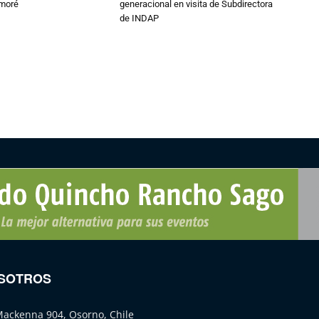
amoré
generacional en visita de Subdirectora
de INDAP
SOTROS
Mackenna 904, Osorno, Chile