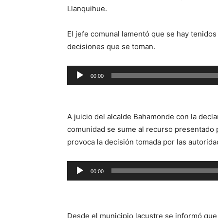
Llanquihue.
El jefe comunal lamentó que se hay tenidos q
decisiones que se toman.
Reproductor
00:00
de
audio
A juicio del alcalde Bahamonde con la decla
comunidad se sume al recurso presentado po
provoca la decisión tomada por las autorida
Reproductor
00:00
de
audio
Desde el municipio lacustre se informó qu