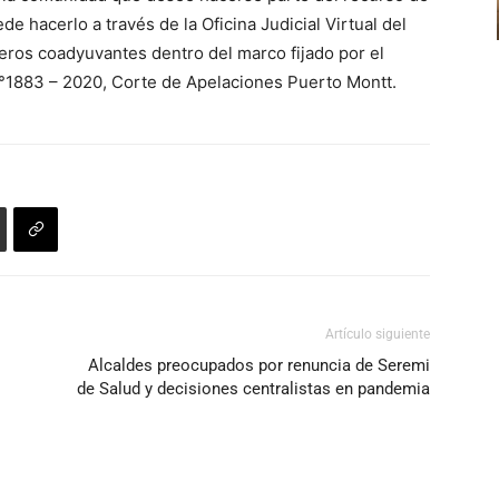
e hacerlo a través de la Oficina Judicial Virtual del
arriba/abajo
eros coadyuvantes dentro del marco fijado por el
para
N°1883 – 2020, Corte de Apelaciones Puerto Montt.
aumentar
o
disminuir
el
volumen.
Artículo siguiente
Alcaldes preocupados por renuncia de Seremi
de Salud y decisiones centralistas en pandemia