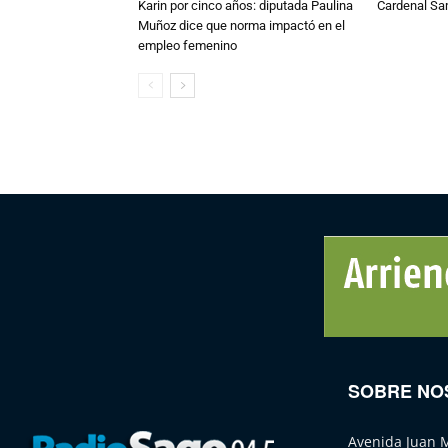
Karin por cinco años: diputada Paulina
Cardenal S
Muñoz dice que norma impactó en el
empleo femenino
SOBRE NO
Avenida Juan 