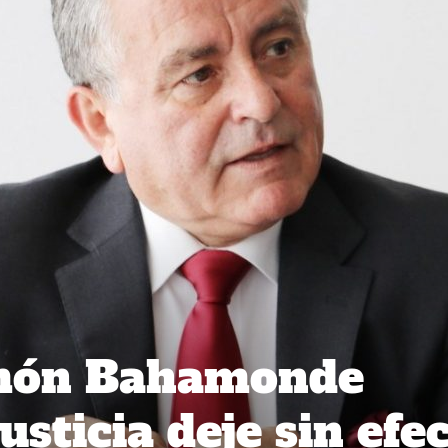
món Bahamonde
usticia deje sin efe