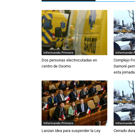
Informando Primero
Informando 
Dos personas electrocutadas en
Complejo Fro
centro de Osorno
Samoré perm
esta jornada
Informando Primero
Informando 
Lanzan idea para suspender la Ley
Cerrado dura