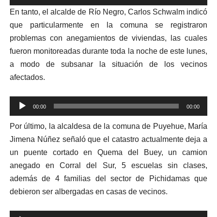
de
En tanto, el alcalde de Río Negro, Carlos Schwalm indicó
audio
que particularmente en la comuna se registraron
problemas con anegamientos de viviendas, las cuales
fueron monitoreadas durante toda la noche de este lunes,
a modo de subsanar la situación de los vecinos
afectados.
Reproductor
00:00
00:00
de
Por último, la alcaldesa de la comuna de Puyehue, María
audio
Jimena Núñez señaló que el catastro actualmente deja a
un puente cortado en Quema del Buey, un camion
anegado en Corral del Sur, 5 escuelas sin clases,
además de 4 familias del sector de Pichidamas que
debieron ser albergadas en casas de vecinos.
Reproductor