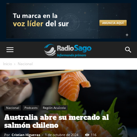
Inicio
Nacional
Nacional
Podcasts
Región Acuícola
Australia abre su mercado al
salmón chileno
Por
Cristian Higueras
-
1 de octubre de 2024
116