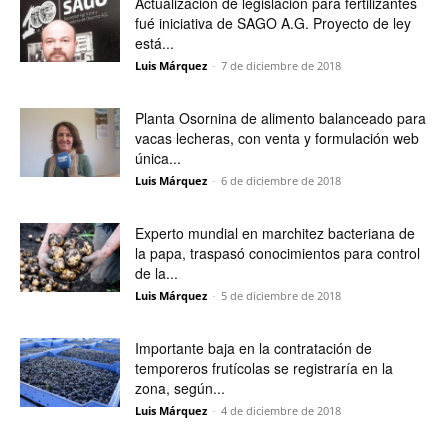
Actualización de legislación para fertilizantes
fué iniciativa de SAGO A.G. Proyecto de ley
está...
Luis Márquez
-
7 de diciembre de 2018
Planta Osornina de alimento balanceado para
vacas lecheras, con venta y formulación web
única...
Luis Márquez
-
6 de diciembre de 2018
Experto mundial en marchitez bacteriana de
la papa, traspasó conocimientos para control
de la...
Luis Márquez
-
5 de diciembre de 2018
Importante baja en la contratación de
temporeros frutícolas se registraría en la
zona, según...
Luis Márquez
-
4 de diciembre de 2018