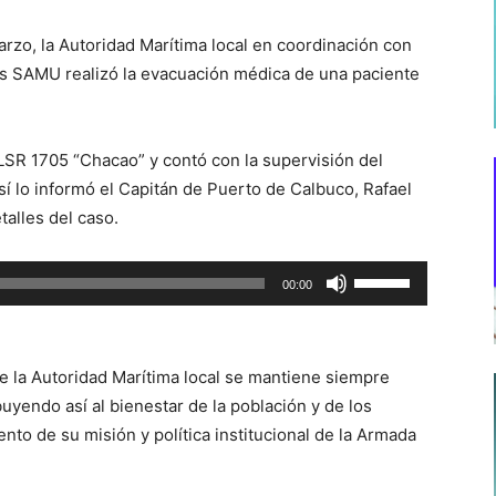
rzo, la Autoridad Marítima local en coordinación con
as SAMU realizó la evacuación médica de una paciente
 LSR 1705 “Chacao” y contó con la supervisión del
í lo informó el Capitán de Puerto de Calbuco, Rafael
alles del caso.
Utiliza
00:00
las
teclas
de
e la Autoridad Marítima local se mantiene siempre
flecha
buyendo así al bienestar de la población y de los
arriba/abajo
nto de su misión y política institucional de la Armada
para
aumentar