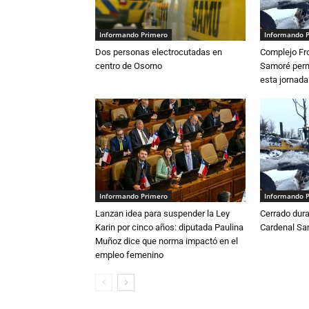
Informando Primero
Informando 
Dos personas electrocutadas en
Complejo Fro
centro de Osorno
Samoré perm
esta jornada
Informando Primero
Informando 
Lanzan idea para suspender la Ley
Cerrado dura
Karin por cinco años: diputada Paulina
Cardenal S
Muñoz dice que norma impactó en el
empleo femenino