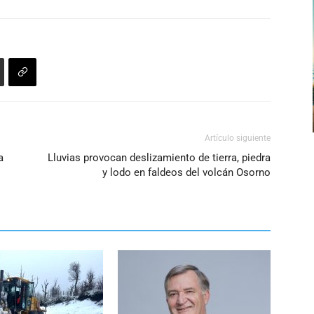
o
disminuir
el
volumen.
Artículo siguiente
a
Lluvias provocan deslizamiento de tierra, piedra
y lodo en faldeos del volcán Osorno