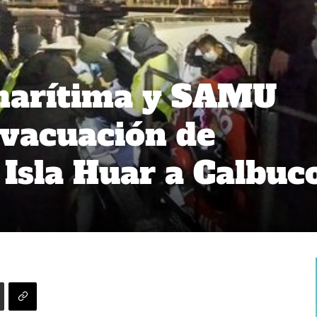
marítima y SAMU
evacuación de
 Isla Huar a Calbuc