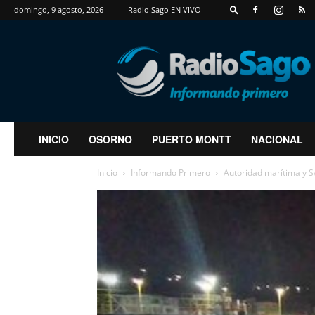
domingo, 9 agosto, 2026
Radio Sago EN VIVO
RadioSago
INICIO
OSORNO
PUERTO MONTT
NACIONAL
Inicio
Informando Primero
Autoridad marítima y S