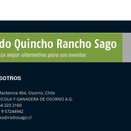
SOTROS
Mackenna 904, Osorno, Chile
ICOLA Y GANADERA DE OSORNO A.G.
64 223 2160
 9 57244942
sa@radiosago.cl