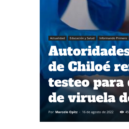
Actualidad
Educación y Salud
Informando Primero
Autoridades 
de Chiloé re
testeo para
de viruela 
Por
Marcelo Opitz
-
16 de agosto de 2022
45