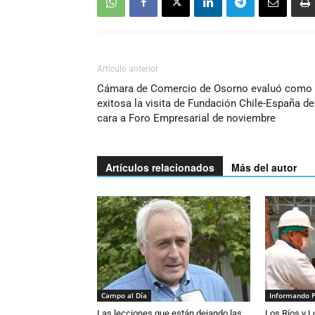
Artículo anterior
Cámara de Comercio de Osorno evaluó como
exitosa la visita de Fundación Chile-España de
cara a Foro Empresarial de noviembre
Artículos relacionados
Más del autor
Campo al Día
Informando 
Las lecciones que están dejando las
Los Ríos y 