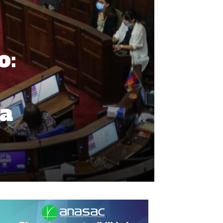
o:
 a