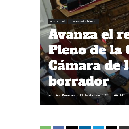
Actualidad
Informando Primero
Avanza el r
Pleno de la
Cámara de l
borrador
Por
Eric Paredes
-
13 de abril de 2022
142