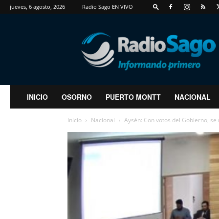
jueves, 6 agosto, 2026
Radio Sago EN VIVO
RadioSago
INICIO
OSORNO
PUERTO MONTT
NACIONAL
Inicio
Nacional
Aysén: Con votos del Gobierno, se 