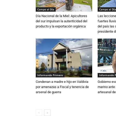
Campo al Día
Campo al Día
Día Nacional de la Miel: Apicultores
Las leccione
del sur impulsan la autenticidad del
fuertes lluv
producto y la exportación orgánica
del país las
presidente d
Informando Primero
Informando 
Condenan a madre e hijo en Valdivia
Gobierno eva
por amenazas a Fiscal y tenencia de
marino ante 
arsenal de guerra
artesanal de