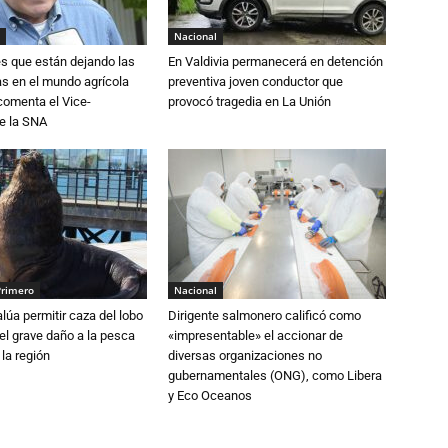
Nacional
s que están dejando las
En Valdivia permanecerá en detención
ias en el mundo agrícola
preventiva joven conductor que
 comenta el Vice-
provocó tragedia en La Unión
e la SNA
Primero
Nacional
lúa permitir caza del lobo
Dirigente salmonero calificó como
el grave daño a la pesca
«impresentable» el accionar de
 la región
diversas organizaciones no
gubernamentales (ONG), como Libera
y Eco Oceanos