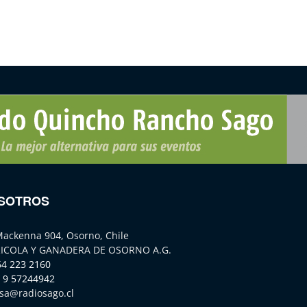
SOTROS
Mackenna 904, Osorno, Chile
ICOLA Y GANADERA DE OSORNO A.G.
64 223 2160
 9 57244942
sa@radiosago.cl