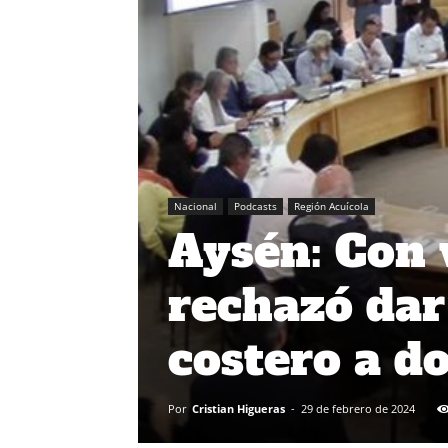
Nacional
Podcasts
Región Acuícola
Aysén: Con 
rechazó dar
costero a d
Por
Cristian Higueras
-
29 de febrero de 2024