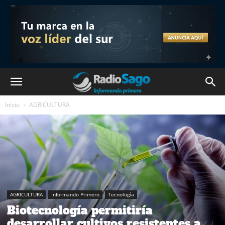
Inicio
AGRICULTURA
AGRICULTURA
Informando Primero
Tecnología
Biotecnología permitiría
desarrollar cultivos resistentes a