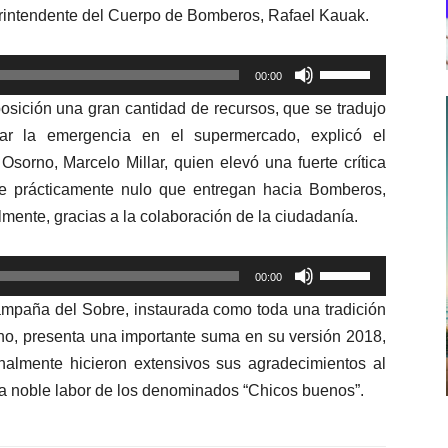
erintendente del Cuerpo de Bomberos, Rafael Kauak.
Utiliza
00:00
las
posición una gran cantidad de recursos, que se tradujo
teclas
lar la emergencia en el supermercado, explicó el
de
rno, Marcelo Millar, quien elevó una fuerte crítica
flecha
rte prácticamente nulo que entregan hacia Bomberos,
arriba/abajo
lmente, gracias a la colaboración de la ciudadanía.
para
aumentar
Utiliza
o
00:00
las
disminuir
Campaña del Sobre, instaurada como toda una tradición
teclas
el
no, presenta una importante suma en su versión 2018,
de
volumen.
finalmente hicieron extensivos sus agradecimientos al
flecha
la noble labor de los denominados “Chicos buenos”.
arriba/abajo
para