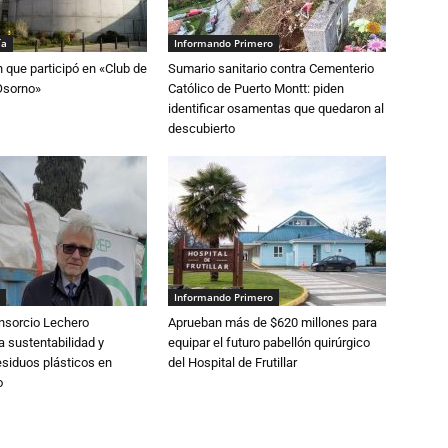
ía
Informando Primero
n que participó en «Club de
Sumario sanitario contra Cementerio
Osorno»
Católico de Puerto Montt: piden
identificar osamentas que quedaron al
descubierto
Informando Primero
nsorcio Lechero
Aprueban más de $620 millones para
a sustentabilidad y
equipar el futuro pabellón quirúrgico
esiduos plásticos en
del Hospital de Frutillar
o