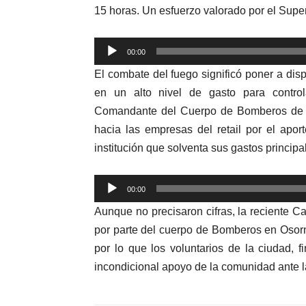
15 horas. Un esfuerzo valorado por el Sup
Reproductor
00:00
de
El combate del fuego significó poner a dis
audio
en un alto nivel de gasto para contro
Comandante del Cuerpo de Bomberos de Oso
hacia las empresas del retail por el apo
institución que solventa sus gastos principa
Reproductor
00:00
de
Aunque no precisaron cifras, la reciente 
audio
por parte del cuerpo de Bomberos en Osor
por lo que los voluntarios de la ciudad, 
incondicional apoyo de la comunidad ante 