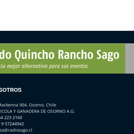
SOTROS
Mackenna 904, Osorno, Chile
ICOLA Y GANADERA DE OSORNO A.G.
64 223 2160
 9 57244942
sa@radiosago.cl