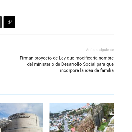
aumentar
o
disminuir
el
volumen.
Artículo siguiente
Firman proyecto de Ley que modificaría nombre
del ministerio de Desarrollo Social para que
incorpore la idea de familia