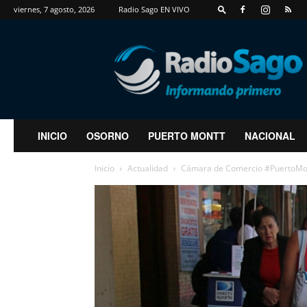
viernes, 7 agosto, 2026
Radio Sago EN VIVO
RadioSago
INICIO
OSORNO
PUERTO MONTT
NACIONAL
Inicio
Actualidad
Cámara de Comercio #PuertoMont