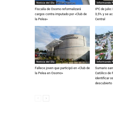
Noticia del Día
Informando 
Fiscalía de Osorno reformalizará
IPC de julio:
cargos contra imputado por «Club de
3,5% y se ac
la Pelea»
Central
Noticia del Día
Informando 
Fallece joven que participó en «Club de
Sumario sani
la Pelea en Osorno»
Católico de 
identificar 
descubierto