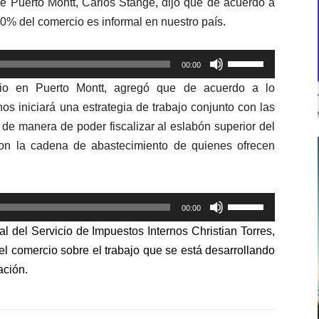
e Puerto Montt, Carlos Stange, dijo que de acuerdo a
 20% del comercio es informal en nuestro país.
Utiliza
00:00
las
cio en Puerto Montt, agregó que de acuerdo a lo
teclas
os iniciará una estrategia de trabajo conjunto con las
de
de manera de poder fiscalizar al eslabón superior del
flecha
con la cadena de abastecimiento de quienes ofrecen
arriba/abajo
para
aumentar
Utiliza
o
00:00
las
disminuir
al del Servicio de Impuestos Internos Christian Torres,
teclas
el
el comercio sobre el trabajo que se está desarrollando
de
volumen.
ación.
flecha
arriba/abajo
para