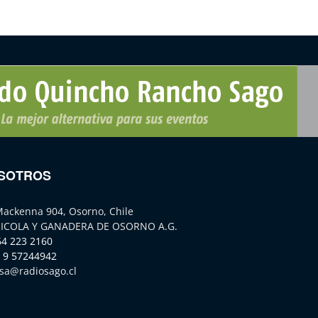
SOTROS
Mackenna 904, Osorno, Chile
ICOLA Y GANADERA DE OSORNO A.G.
64 223 2160
 9 57244942
sa@radiosago.cl