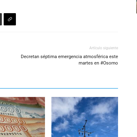
aumentar
o
disminuir
el
volumen.
Artículo siguiente
Decretan séptima emergencia atmosférica este
martes en #Osorno