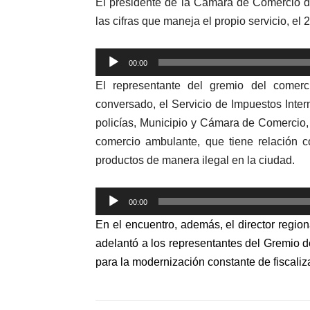
El presidente de la Cámara de Comercio d
las cifras que maneja el propio servicio, el
Reproductor
00:00
de
El representante del gremio del comer
audio
conversado, el Servicio de Impuestos Intern
policías, Municipio y Cámara de Comercio, 
comercio ambulante, que tiene relación 
productos de manera ilegal en la ciudad.
Reproductor
00:00
de
En el encuentro, además, el director region
audio
adelantó a los representantes del Gremio d
para la modernización constante de fiscaliz