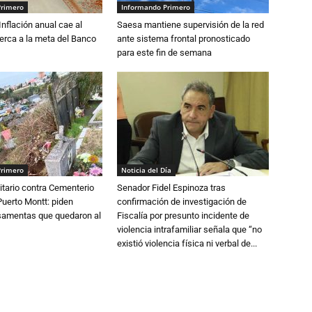
Primero
Informando Primero
 Inflación anual cae al
Saesa mantiene supervisión de la red
erca a la meta del Banco
ante sistema frontal pronosticado
para este fin de semana
Primero
Noticia del Día
tario contra Cementerio
Senador Fidel Espinoza tras
Puerto Montt: piden
confirmación de investigación de
osamentas que quedaron al
Fiscalía por presunto incidente de
violencia intrafamiliar señala que “no
existió violencia física ni verbal de...