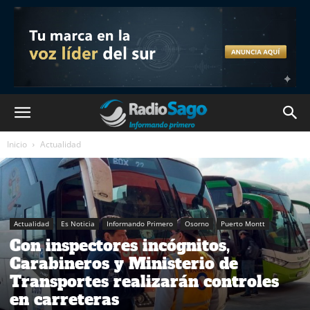
Inicio
Actualidad
Actualidad
Es Noticia
Informando Primero
Osorno
Puerto Montt
Con inspectores incógnitos,
Carabineros y Ministerio de
Transportes realizarán controles
en carreteras