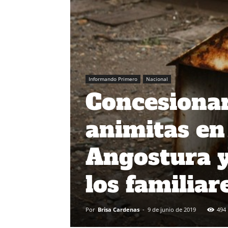
Informando Primero
Nacional
Concesiona
animitas en
Angostura y
los familiar
Por
Brisa Cardenas
-
9 de junio de 2019
494