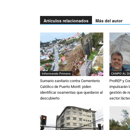
Artículos relacionados
Más del autor
Informando Primero
CAMPO AL D
Sumario sanitario contra Cementerio
ProREP y Co
Católico de Puerto Montt: piden
impulsarán l
identificar osamentas que quedaron al
gestión de r
descubierto
sector lácte