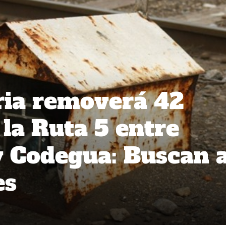
ria removerá 42
 la Ruta 5 entre
 Codegua: Buscan 
es