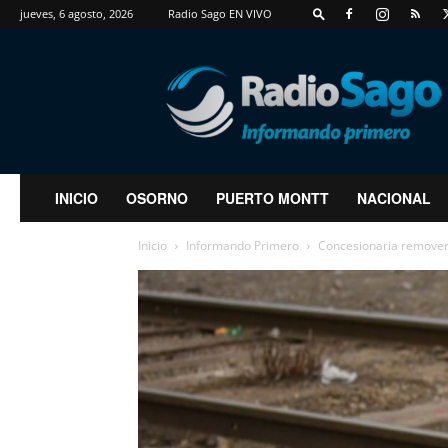
jueves, 6 agosto, 2026
Radio Sago EN VIVO
RadioSago
INICIO
OSORNO
PUERTO MONTT
NACIONAL
Inicio
Informando Primero
Concesionaria removerá