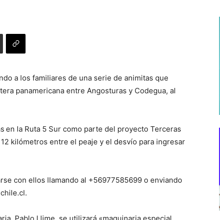
do a los familiares de una serie de animitas que
etera panamericana entre Angosturas y Codegua, al
as
en la Ruta 5 Sur como parte del proyecto Terceras
12 kilómetros entre el peaje y el desvío para ingresar
ctarse con ellos llamando al +56977585699 o enviando
chile.cl
.
ia, Pablo Llime, se utilizará «maquinaria especial,