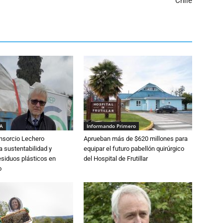
Chile
IA
Informando Primero
nsorcio Lechero
Aprueban más de $620 millones para
a sustentabilidad y
equipar el futuro pabellón quirúrgico
esiduos plásticos en
del Hospital de Frutillar
o