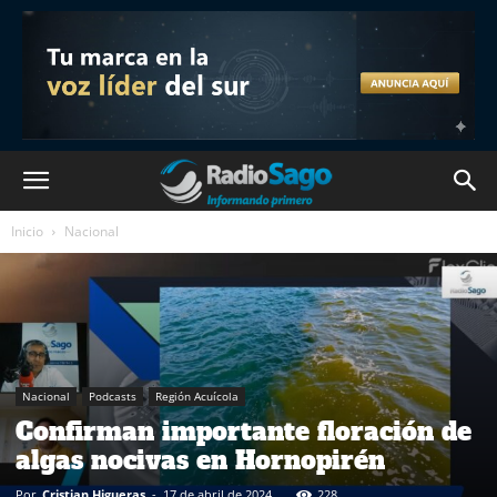
Inicio
Nacional
Nacional
Podcasts
Región Acuícola
Confirman importante floración de
algas nocivas en Hornopirén
Por
Cristian Higueras
-
17 de abril de 2024
228