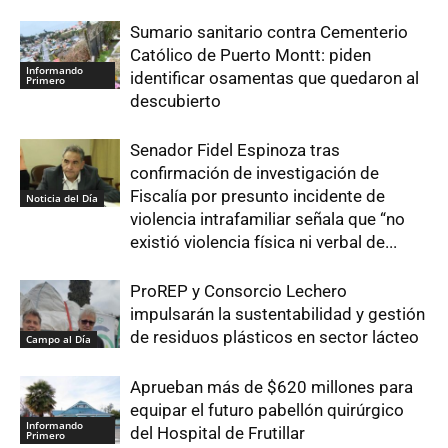
Sumario sanitario contra Cementerio
Católico de Puerto Montt: piden
Informando
identificar osamentas que quedaron al
Primero
descubierto
Senador Fidel Espinoza tras
confirmación de investigación de
Fiscalía por presunto incidente de
Noticia del Día
violencia intrafamiliar señala que “no
existió violencia física ni verbal de...
ProREP y Consorcio Lechero
impulsarán la sustentabilidad y gestión
de residuos plásticos en sector lácteo
Campo al Día
Aprueban más de $620 millones para
equipar el futuro pabellón quirúrgico
Informando
del Hospital de Frutillar
Primero