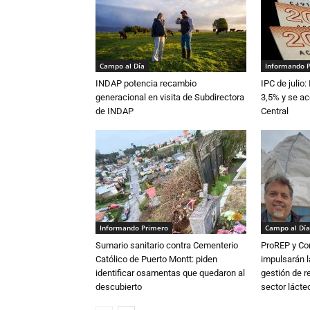
Campo al Día
Informando 
INDAP potencia recambio
IPC de julio:
generacional en visita de Subdirectora
3,5% y se ac
de INDAP
Central
Informando Primero
Campo al Día
Sumario sanitario contra Cementerio
ProREP y Co
Católico de Puerto Montt: piden
impulsarán l
identificar osamentas que quedaron al
gestión de r
descubierto
sector lácte