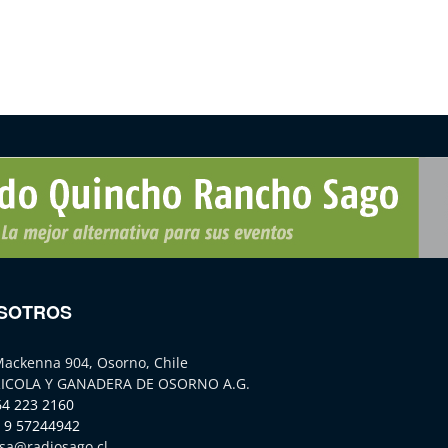
SOTROS
Mackenna 904, Osorno, Chile
ICOLA Y GANADERA DE OSORNO A.G.
64 223 2160
 9 57244942
sa@radiosago.cl