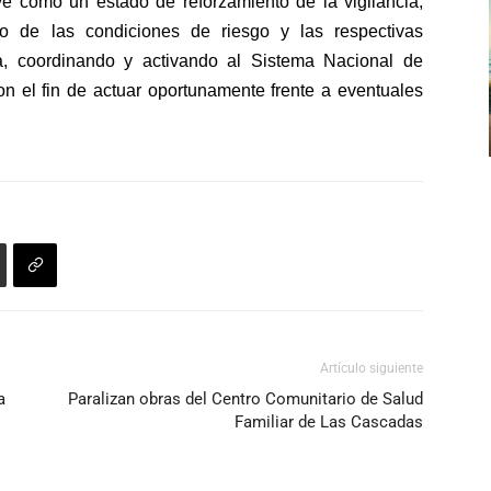
uye como un estado de reforzamiento de la vigilancia,
para
volumen.
so de las condiciones de riesgo y las respectivas
aumentar
a, coordinando y activando al Sistema Nacional de
o
n el fin de actuar oportunamente frente a eventuales
disminuir
el
volumen.
Artículo siguiente
a
Paralizan obras del Centro Comunitario de Salud
Familiar de Las Cascadas