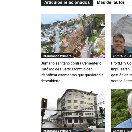
Artículos relacionados
Más del autor
Informando Primero
CAMPO AL D
Sumario sanitario contra Cementerio
ProREP y Co
Católico de Puerto Montt: piden
impulsarán l
identificar osamentas que quedaron al
gestión de r
descubierto
sector lácte
Informando Primero
Campo al Día