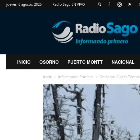
jueves, 6 agosto, 2026
Radio Sago EN VIVO
RadioSago
INICIO
OSORNO
PUERTO MONTT
NACIONAL
Inicio
Informando Primero
Declaran Alerta Tempra