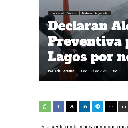
Informando Primero
Noticias Regionales
Declaran A
Preventiva 
Lagos por 
Por
Eric Paredes
-
11 de julio de 2022
1415
De acuerdo con la información proporciona