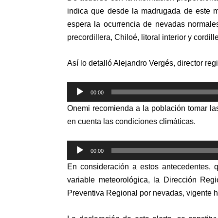
indica que desde la madrugada de este ma
espera la ocurrencia de nevadas normales
precordillera, Chiloé, litoral interior y cord
Así lo detalló Alejandro Vergés, director r
Reproductor
00:00
de
Onemi recomienda a la población tomar las
audio
en cuenta las condiciones climáticas.
Reproductor
00:00
de
En consideración a estos antecedentes, 
audio
variable meteorológica, la Dirección Re
Preventiva Regional por nevadas, vigente ha