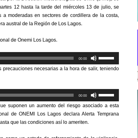
rtes 12 hasta la tarde del miércoles 13 de julio, se
 a moderadas en sectores de cordillera de la costa,
illera austral de la Región de Los Lagos.
egional de Onemi Los Lagos.
Utiliza
00:00
las
 precauciones necesarias a la hora de salir, teniendo
teclas
de
flecha
Utiliza
arriba/abajo
00:00
las
para
que suponen un aumento del riesgo asociado a esta
teclas
aumentar
gional de ONEMI Los Lagos declara Alerta Temprana
de
o
sta que las condiciones así lo ameriten.
flecha
disminuir
arriba/abajo
el