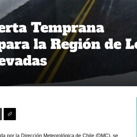
lerta Temprana
para la Región de L
nevadas
da por la Dirección Meteorológica de Chile (DMC), se