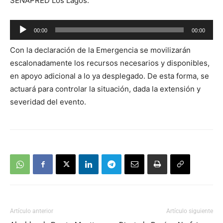
SENAPRED Los Lagos.
Reproductor
00:00
00:00
de
Con la declaración de la Emergencia se movilizarán
audio
escalonadamente los recursos necesarios y disponibles,
en apoyo adicional a lo ya desplegado. De esta forma, se
actuará para controlar la situación, dada la extensión y
severidad del evento.
Artículo anterior
Artículo siguiente