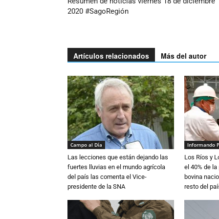
Resumen de noticias viernes 18 de diciembre
2020 #SagoRegión
Artículos relacionados
Más del autor
Campo al Día
Informando 
Las lecciones que están dejando las
Los Ríos y 
fuertes lluvias en el mundo agrícola
el 40% de la
del país las comenta el Vice-
bovina nacio
presidente de la SNA
resto del paí