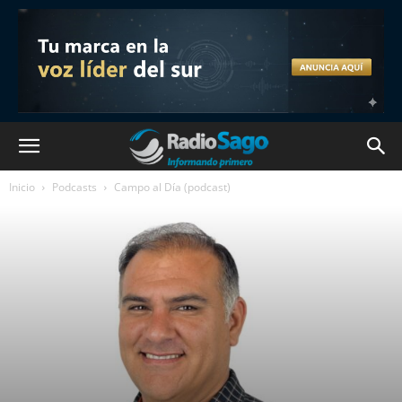
Inicio
Podcasts
Campo al Día (podcast)