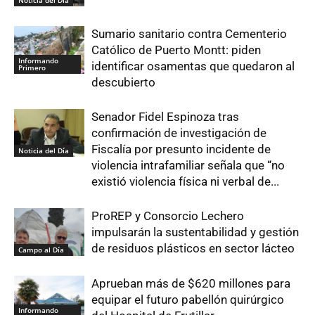
Noticia del Día
Sumario sanitario contra Cementerio
Católico de Puerto Montt: piden
Informando
identificar osamentas que quedaron al
Primero
descubierto
Senador Fidel Espinoza tras
confirmación de investigación de
Fiscalía por presunto incidente de
Noticia del Día
violencia intrafamiliar señala que “no
existió violencia física ni verbal de...
ProREP y Consorcio Lechero
impulsarán la sustentabilidad y gestión
de residuos plásticos en sector lácteo
Campo al Día
Aprueban más de $620 millones para
equipar el futuro pabellón quirúrgico
Informando