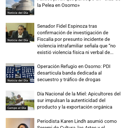
la Pelea en Osorno»
Noticia del Día
Senador Fidel Espinoza tras
confirmación de investigación de
Fiscalía por presunto incidente de
Noticia del Día
violencia intrafamiliar señala que “no
existió violencia física ni verbal de...
Operación Refugio en Osorno: PDI
desarticula banda dedicada al
secuestro y tráfico de drogas
Noticia del Día
Día Nacional de la Miel: Apicultores del
sur impulsan la autenticidad del
producto y la exportación orgánica
Campo al Día
Periodista Karen Lindh asumió como
Seremi de Cultura, las Artes y el