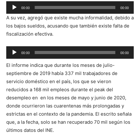
Reproductor
00:00
00:00
de
A su vez, agregó que existe mucha informalidad, debido a
audio
los bajos sueldos, acusando que también existe falta de
fiscalización efectiva.
Reproductor
00:00
00:00
de
El informe indica que durante los meses de julio-
audio
septiembre de 2019 había 337 mil trabajadores de
servicio doméstico en el país, los que se vieron
reducidos a 168 mil empleos durante el peak del
desempleo en en los meses de mayo y junio de 2020,
donde ocurrieron las cuarentenas más prolongadas y
estrictas en el contexto de la pandemia. El escrito señala
que, a la fecha, solo se han recuperado 70 mil según los
últimos datos del INE.