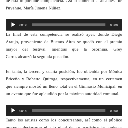
de esta importante competencia.
Así lo comentó la alcaldesa de
Puyehue, María Jimena Núñez.
Reproductor
00:00
00:00
de
La final de esta competencia se realizó ayer, donde Diego
audio
Araujo,
proveniente
de Buenos Aires se quedó con el premio
mayor del festival,
mientras que
la osornina, Grey
Cerro,
alcanzó
la segunda posición.
En tanto, la tercera y cuarta posición, fue obtenida por
M
ó
nica
Briceño y Roberto Quiroga,
respectivamente, en un certamen
que siempre mostró un lleno total en el Gimnasio Municipal, en
un evento que fue aplaudido por la máxima autoridad comunal.
Reproductor
00:00
00:00
de
Tanto los artistas como los concursantes,
así como
el público
audio
presente destacaron el alto nivel de los participantes, quienes